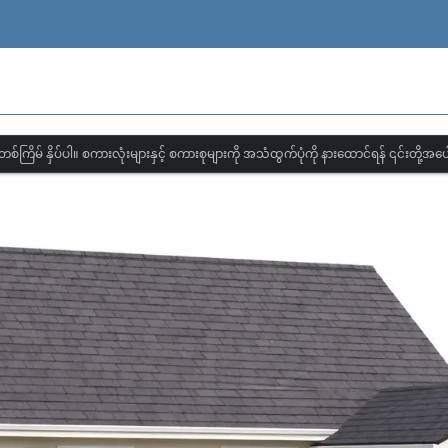
တစ်ကြိမ် နှိပ်ပါ။ စကားလုံးများနှင့် စကားစုများကို အသံထွက်ပုံကို နားထောင်ရန် ၎င်းတို့အပေါ်