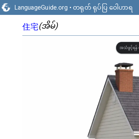
LanguageGuide.org
•
တရုတ် ရုပ်ပြ ဝေါဟာရ
(အိမ်)
住宅
အသံဖွင့်ရန် 