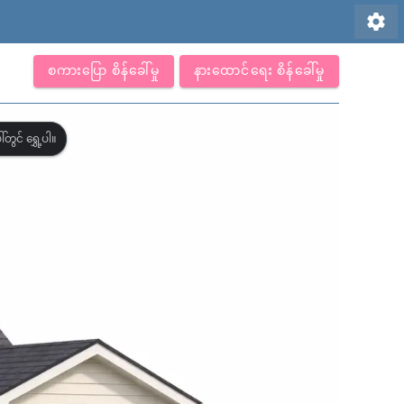
settings
စကားပြော စိန်ခေါ်မှု
နားထောင်ရေး စိန်ခေါ်မှု
တွင် ရွှေ့ပါ။