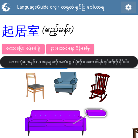
settings
LanguageGuide.org
•
တရုတ် ရုပ်ပြ ဝေါဟာရ
起居室
(ဧည့်ခန်း)
စကားပြော စိန်ခေါ်မှု
နားထောင်ရေး စိန်ခေါ်မှု
စကားလုံးများနှင့် စကားစုများကို အသံထွက်ပုံကို နားထောင်ရန် ၎င်းတို့ကို နှိပ်ပါ။