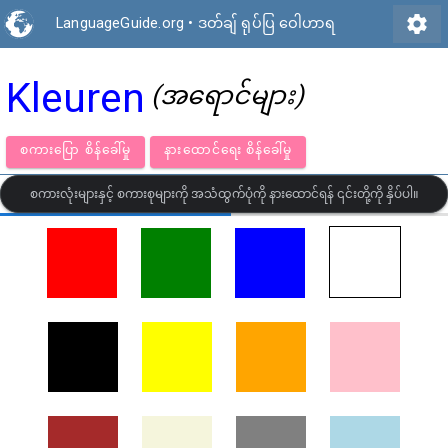
settings
LanguageGuide.org
•
ဒတ်ချ် ရုပ်ပြ ဝေါဟာရ
Kleuren
(အရောင်များ)
စကားပြော စိန်ခေါ်မှု
နားထောင်ရေး စိန်ခေါ်မှု
စကားလုံးများနှင့် စကားစုများကို အသံထွက်ပုံကို နားထောင်ရန် ၎င်းတို့ကို နှိပ်ပါ။