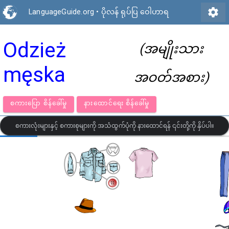
settings
LanguageGuide.org
•
ပိုလန် ရုပ်ပြ ဝေါဟာရ
Odzież
(အမျိုးသား
męska
အဝတ်အစား)
စကားပြော စိန်ခေါ်မှု
နားထောင်ရေး စိန်ခေါ်မှု
စကားလုံးများနှင့် စကားစုများကို အသံထွက်ပုံကို နားထောင်ရန် ၎င်းတို့ကို နှိပ်ပါ။