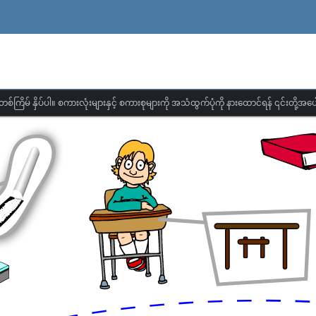
တစ်ကြိမ် နှိပ်ပါ။ စကားလုံးများနှင့် စကားစုများကို အသံထွက်ပုံကို နားထောင်ရန် ၎င်းတို့အပေါ်