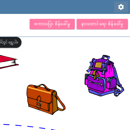
settings
စကားပြော စိန်ခေါ်မှု
နားထောင်ရေး စိန်ခေါ်မှု
တွင် ရွှေ့ပါ။