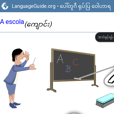
LanguageGuide.org
•
ပေါ်တူဂီ ရုပ်ပြ ဝေါဟာရ
A escola
(ကျောင်း)
အသံဖွင့်ရန် 