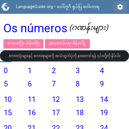
settings
LanguageGuide.org
•
ပေါ်တူဂီ ရုပ်ပြ ဝေါဟာရ
Os números
(ဂဏန်းများ)
စကားပြော စိန်ခေါ်မှု
နားထောင်ရေး စိန်ခေါ်မှု
စကားလုံးများနှင့် စကားစုများကို အသံထွက်ပုံကို နားထောင်ရန် ၎င်းတို့ကို နှိပ်ပါ။
0
1
2
3
4
5
6
7
8
9
10
11
12
13
14
15
16
17
18
19
20
21
22
23
24