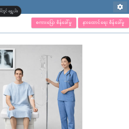
settings
တွင် ရွှေ့ပါ။
စကားပြော စိန်ခေါ်မှု
နားထောင်ရေး စိန်ခေါ်မှု