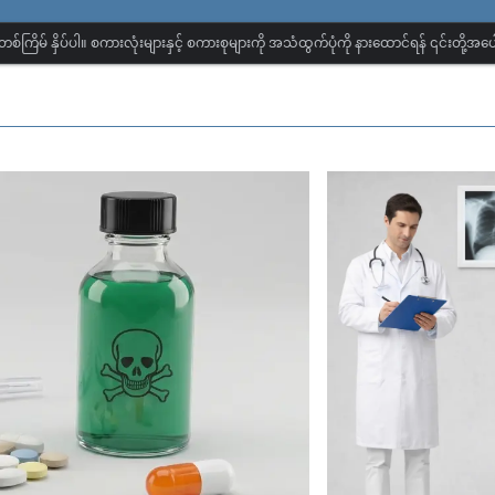
တစ်ကြိမ် နှိပ်ပါ။ စကားလုံးများနှင့် စကားစုများကို အသံထွက်ပုံကို နားထောင်ရန် ၎င်းတို့အပေါ်