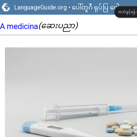
LanguageGuide.org
•
ပေါ်တူဂီ ရုပ်ပြ ဝေါဟာရ
အသံဖွင့်ရန် 
(ဆေးပညာ)
A medicina