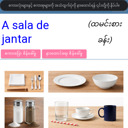
စကားလုံးများနှင့် စကားစုများကို အသံထွက်ပုံကို နားထောင်ရန် ၎င်းတို့ကို နှိပ်ပါ။
settings
LanguageGuide.org
•
ပေါ်တူဂီ ရုပ်ပြ ဝေါဟာရ
A sala de
(ထမင်းစား
jantar
ခန်း)
စကားပြော စိန်ခေါ်မှု
နားထောင်ရေး စိန်ခေါ်မှု