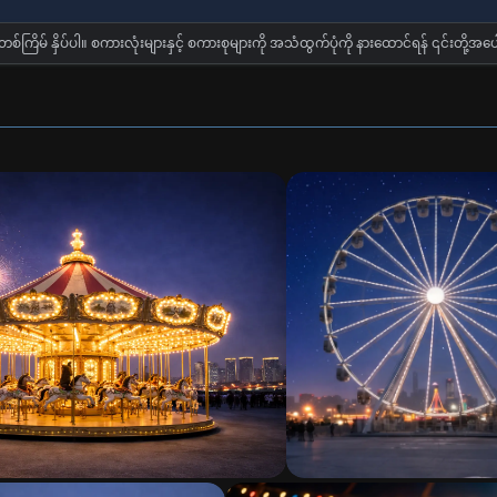
တစ်ကြိမ် နှိပ်ပါ။ စကားလုံးများနှင့် စကားစုများကို အသံထွက်ပုံကို နားထောင်ရန် ၎င်းတို့အပေါ်