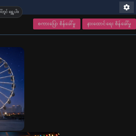
settings
တွင် ရွှေ့ပါ။
စကားပြော စိန်ခေါ်မှု
နားထောင်ရေး စိန်ခေါ်မှု