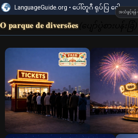
LanguageGuide.org
•
ပေါ်တူဂီ ရုပ်ပြ ဝေါဟာရ
အသံဖွင့်ရန် 
O parque de diversões
(ပျော်ပွဲစားပန်းခြံ)