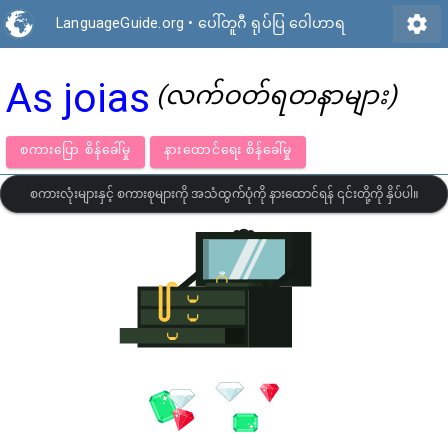
settings
LanguageGuide.org
•
ပေါ်တူဂီ ရုပ်ပြ ဝေါဟာရ
As joias
(လက်ဝတ်ရတနာများ)
စကားပြော စိန်ခေါ်မှု
နားထောင်ရေး စိန်ခေါ်မှု
စကားလုံးများနှင့် စကားစုများကို အသံထွက်ပုံကို နားထောင်ရန် ၎င်းတို့ကို နှိပ်ပါ။