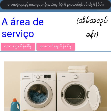
စကားလုံးများနှင့် စကားစုများကို အသံထွက်ပုံကို နားထောင်ရန် ၎င်းတို့ကို နှိပ်ပါ။
settings
LanguageGuide.org
•
ပေါ်တူဂီ ရုပ်ပြ ဝေါဟာရ
A área de
(အိမ်အလုပ်
serviço
ခန်း)
စကားပြော စိန်ခေါ်မှု
နားထောင်ရေး စိန်ခေါ်မှု