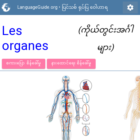
settings
LanguageGuide.org
•
ပြင်သစ် ရုပ်ပြ ဝေါဟာရ
Les
(ကိုယ်တွင်းအင်္ဂါ
organes
များ)
စကားပြော စိန်ခေါ်မှု
နားထောင်ရေး စိန်ခေါ်မှု