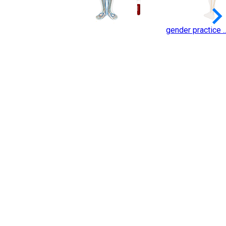
keyboard_arrow_
gender practice ..