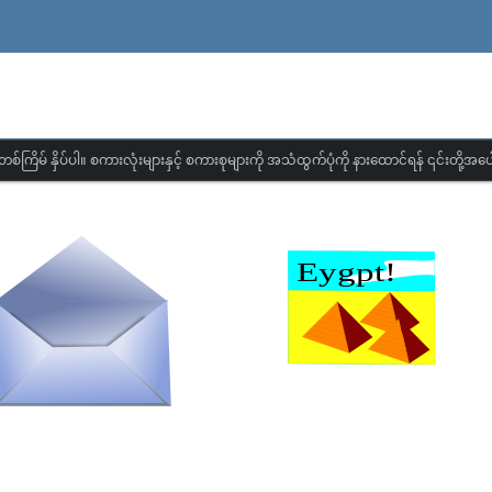
တစ်ကြိမ် နှိပ်ပါ။ စကားလုံးများနှင့် စကားစုများကို အသံထွက်ပုံကို နားထောင်ရန် ၎င်းတို့အပေါ်