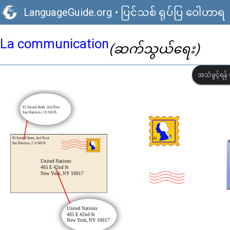
LanguageGuide.org
•
ပြင်သစ် ရုပ်ပြ ဝေါဟာရ
La communication
(ဆက်သွယ်ရေး)
အသံဖွင့်ရန် 