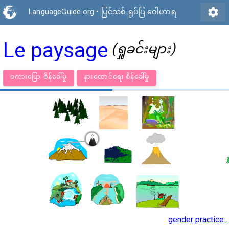
settings
LanguageGuide.org
•
ပြင်သစ် ရုပ်ပြ ဝေါဟာရ
Le paysage
(ရှုခင်းများ)
စကားပြော စိန်ခေါ်မှု
နားထောင်ရေး စိန်ခေါ်မှု
gender practice ..