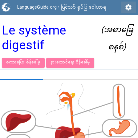
settings
LanguageGuide.org
•
ပြင်သစ် ရုပ်ပြ ဝေါဟာရ
Le système
(အစာခြေ
digestif
စနစ်)
စကားပြော စိန်ခေါ်မှု
နားထောင်ရေး စိန်ခေါ်မှု