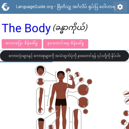
settings
LanguageGuide.org
•
ဗြိတိသျှ အင်္ဂလိပ် ရုပ်ပြ ဝေါဟာရ
The Body
(ခန္ဓာကိုယ်)
စကားပြော စိန်ခေါ်မှု
နားထောင်ရေး စိန်ခေါ်မှု
စကားလုံးများနှင့် စကားစုများကို အသံထွက်ပုံကို နားထောင်ရန် ၎င်းတို့ကို နှိပ်ပါ။