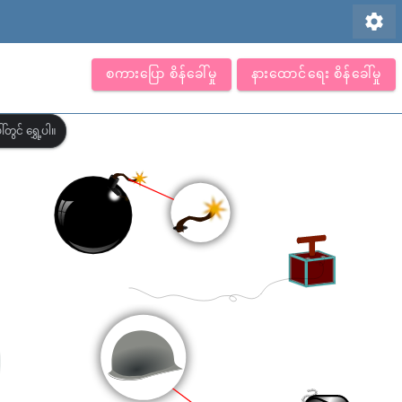
settings
စကားပြော စိန်ခေါ်မှု
နားထောင်ရေး စိန်ခေါ်မှု
တွင် ရွှေ့ပါ။