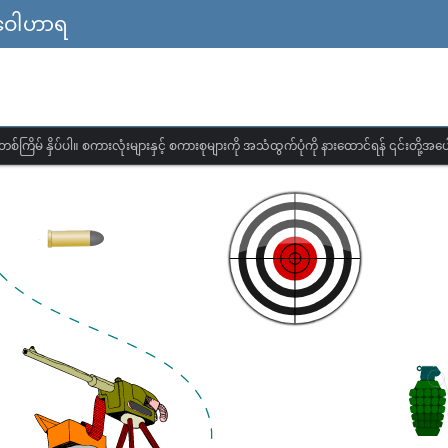
ြ ဝေါဟာရ
တစ်ကြိမ် နှိပ်ပါ။ စကားလုံးများနှင့် စကားစုများကို အသံထွက်ပုံကို နားထောင်ရန် ၎င်းတို့အပေါ်