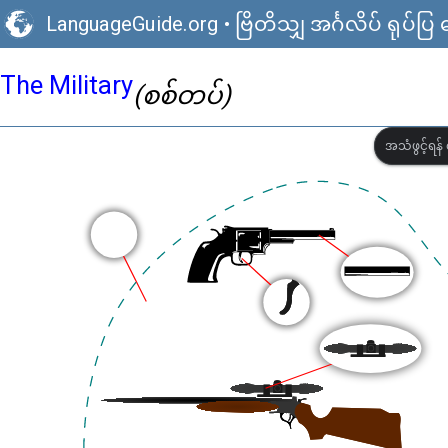
LanguageGuide.org
•
ဗြိတိသျှ အင်္ဂလိပ် ရုပ်ပ
The Military
(စစ်တပ်)
အသံဖွင့်ရန် 