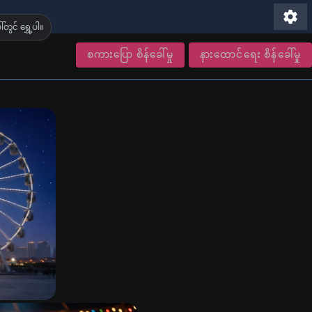
settings
တွင် ရွှေ့ပါ။
စကားပြော စိန်ခေါ်မှု
နားထောင်ရေး စိန်ခေါ်မှု