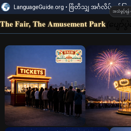
LanguageGuide.org
•
ဗြိတိသျှ အင်္ဂလိပ် ရုပ်ပ
အသံဖွင့်ရန် 
The Fair, The Amusement Park
(ပျော်ပွဲ