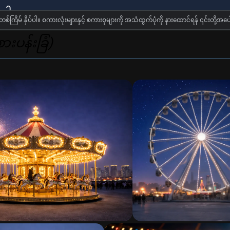
ြ ဝေါဟာရ
တစ်ကြိမ် နှိပ်ပါ။ စကားလုံးများနှင့် စကားစုများကို အသံထွက်ပုံကို နားထောင်ရန် ၎င်းတို့အပေါ်
စားပန်းခြံ)