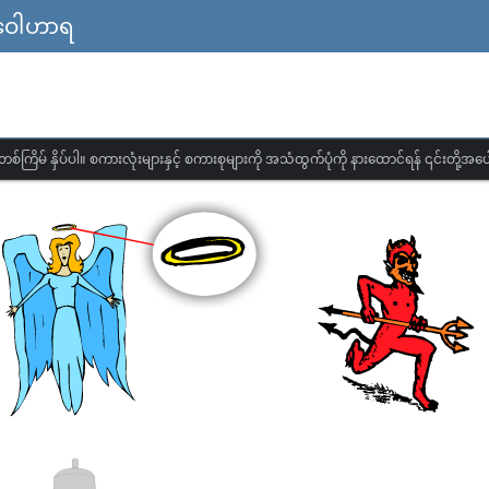
ြ ဝေါဟာရ
တစ်ကြိမ် နှိပ်ပါ။ စကားလုံးများနှင့် စကားစုများကို အသံထွက်ပုံကို နားထောင်ရန် ၎င်းတို့အပေါ်