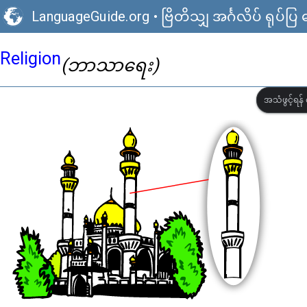
LanguageGuide.org
•
ဗြိတိသျှ အင်္ဂလိပ် ရုပ်ပ
Religion
(ဘာသာရေး)
အသံဖွင့်ရန် 