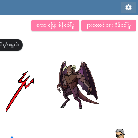
settings
စကားပြော စိန်ခေါ်မှု
နားထောင်ရေး စိန်ခေါ်မှု
တွင် ရွှေ့ပါ။