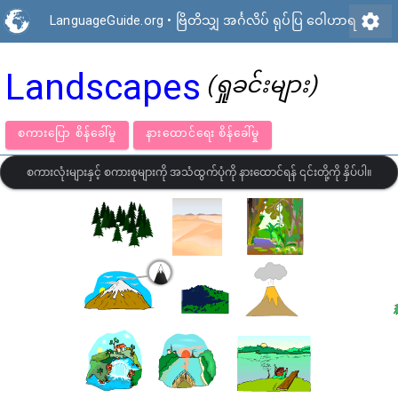
settings
LanguageGuide.org
•
ဗြိတိသျှ အင်္ဂလိပ် ရုပ်ပြ ဝေါဟာရ
Landscapes
(ရှုခင်းများ)
စကားပြော စိန်ခေါ်မှု
နားထောင်ရေး စိန်ခေါ်မှု
စကားလုံးများနှင့် စကားစုများကို အသံထွက်ပုံကို နားထောင်ရန် ၎င်းတို့ကို နှိပ်ပါ။