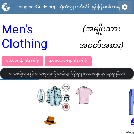
settings
LanguageGuide.org
•
ဗြိတိသျှ အင်္ဂလိပ် ရုပ်ပြ ဝေါဟာရ
Men's
(အမျိုးသား
Clothing
အဝတ်အစား)
စကားပြော စိန်ခေါ်မှု
နားထောင်ရေး စိန်ခေါ်မှု
စကားလုံးများနှင့် စကားစုများကို အသံထွက်ပုံကို နားထောင်ရန် ၎င်းတို့ကို နှိပ်ပါ။