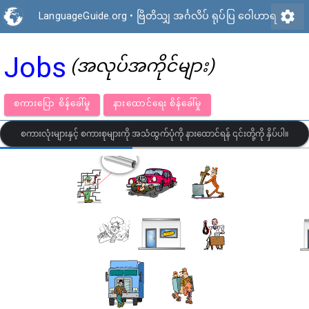
settings
LanguageGuide.org
•
ဗြိတိသျှ အင်္ဂလိပ် ရုပ်ပြ ဝေါဟာရ
Jobs
(အလုပ်အကိုင်များ)
စကားပြော စိန်ခေါ်မှု
နားထောင်ရေး စိန်ခေါ်မှု
စကားလုံးများနှင့် စကားစုများကို အသံထွက်ပုံကို နားထောင်ရန် ၎င်းတို့ကို နှိပ်ပါ။