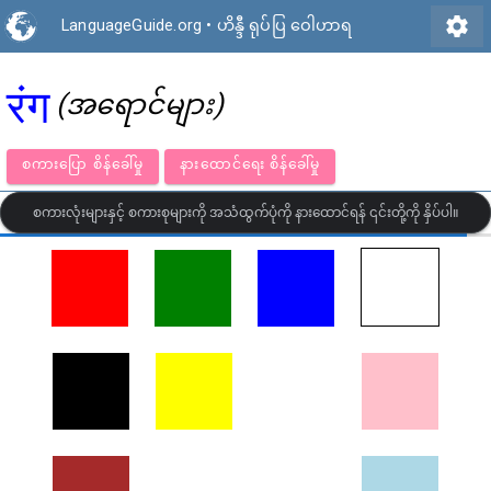
settings
LanguageGuide.org
•
ဟိန္ဒီ ရုပ်ပြ ဝေါဟာရ
रंग
(အရောင်များ)
စကားပြော စိန်ခေါ်မှု
နားထောင်ရေး စိန်ခေါ်မှု
စကားလုံးများနှင့် စကားစုများကို အသံထွက်ပုံကို နားထောင်ရန် ၎င်းတို့ကို နှိပ်ပါ။