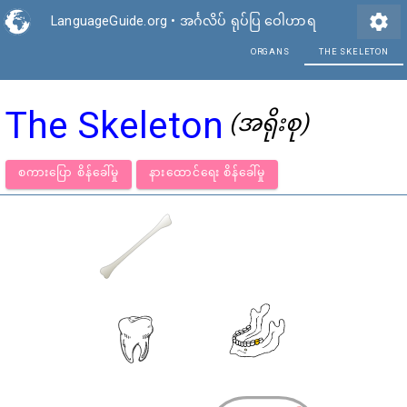
settings
LanguageGuide.org
•
အင်္ဂလိပ် ရုပ်ပြ ဝေါဟာရ
ORG
The Skeleton
(အရိုးစု)
စကားပြော စိန်ခေါ်မှု
နားထောင်ရေး စိန်ခေါ်မှု