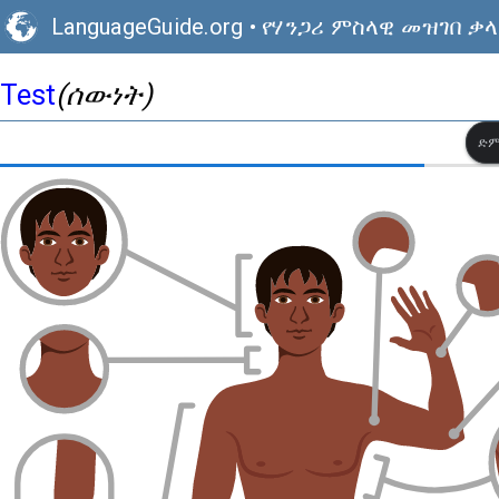
LanguageGuide.org
•
የሃንጋሪ ምስላዊ መዝገበ ቃ
Test
(ሰውነት)
ድም