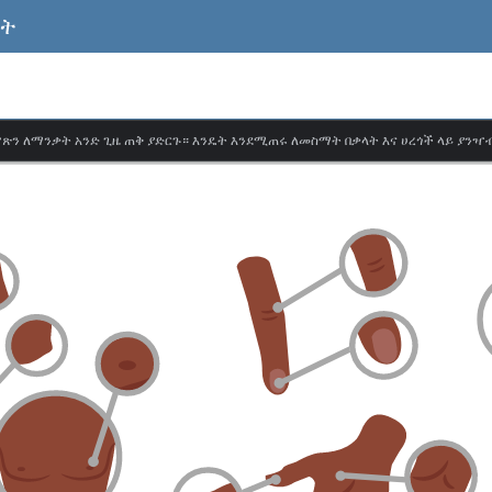
ላት
ጽን ለማንቃት አንድ ጊዜ ጠቅ ያድርጉ። እንዴት እንደሚጠሩ ለመስማት በቃላት እና ሀረጎች ላይ ያንዣ