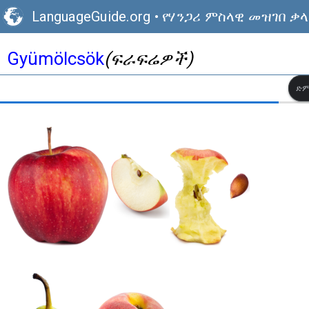
LanguageGuide.org
•
የሃንጋሪ ምስላዊ መዝገበ ቃ
Gyümölcsök
(ፍራፍሬዎች)
ድም