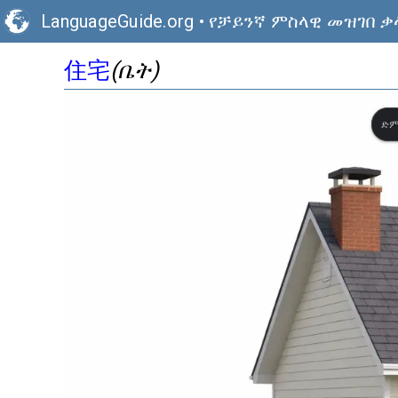
LanguageGuide.org
•
የቻይንኛ ምስላዊ መዝገበ ቃ
住宅
(ቤት)
ድም