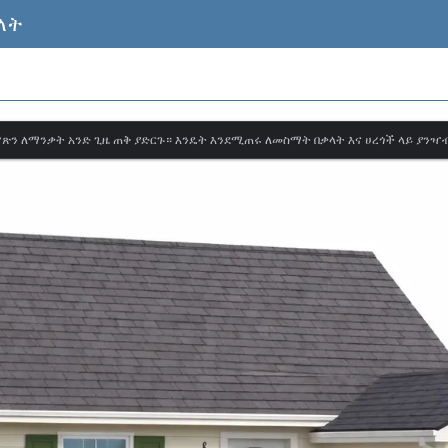
ላት
ጽን ለማንቃት አንድ ጊዜ ጠቅ ያድርጉ። እንዴት እንደሚጠሩ ለመስማት በቃላት እና ሀረጎች ላይ ያንዣ