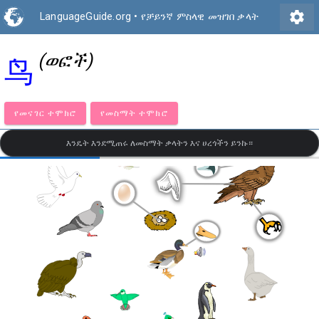
settings
LanguageGuide.org
•
የቻይንኛ ምስላዊ መዝገበ ቃላት
(ወፎች)
鸟
የመናገር ተሞክሮ
የመስማት ተሞክሮ
እንዴት እንደሚጠሩ ለመስማት ቃላትን እና ሀረጎችን ይንኩ።