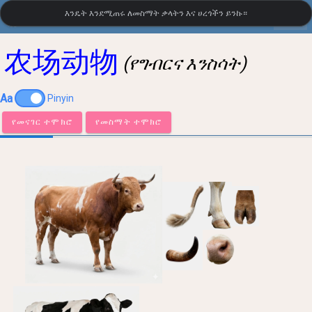
እንዴት እንደሚጠሩ ለመስማት ቃላትን እና ሀረጎችን ይንኩ።
settings
LanguageGuide.org
•
የቻይንኛ ምስላዊ መዝገበ ቃላት
农场动物
(የግብርና እንስሳት)
Aa
Pinyin
የመናገር ተሞክሮ
የመስማት ተሞክሮ