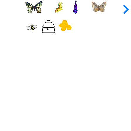
keyboard_arrow_