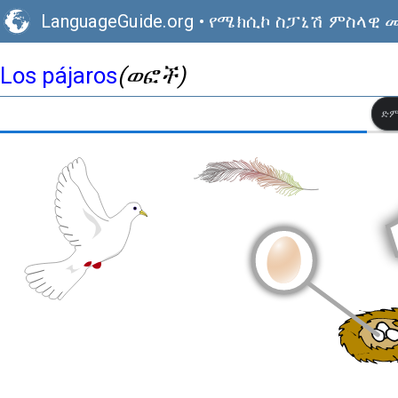
LanguageGuide.org
•
የሜክሲኮ ስፓኒሽ ምስላዊ 
Los pájaros
(ወፎች)
ድም