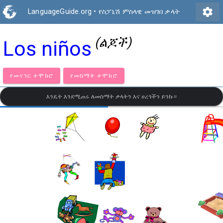
settings
LanguageGuide.org
•
የስፓኒሽ ምስላዊ መዝገበ ቃላት
(ልጆች)
Los niños
የመናገር ተሞክሮ
የመስማት ተሞክሮ
እንዴት እንደሚጠሩ ለመስማት ቃላትን እና ሀረጎችን ይንኩ።