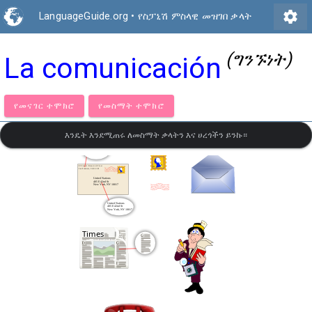
settings
LanguageGuide.org
•
የስፓኒሽ ምስላዊ መዝገበ ቃላት
(ግንኙነት)
La comunicación
የመናገር ተሞክሮ
የመስማት ተሞክሮ
እንዴት እንደሚጠሩ ለመስማት ቃላትን እና ሀረጎችን ይንኩ።