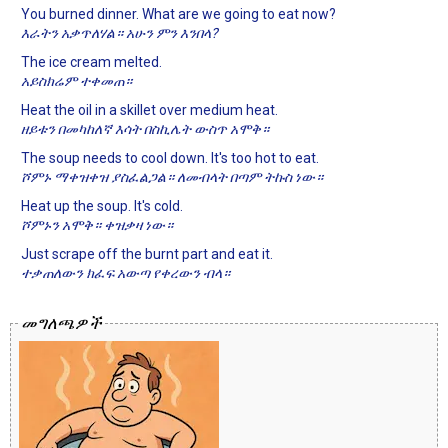
You burned dinner. What are we going to eat now?
እራትን አቃጥለሃል። አሁን ምን እንበላ?
The ice cream melted.
አይስክሬም ተቀመጠ።
Heat the oil in a skillet over medium heat.
ዘይቱን በመካከለኛ እሳት በስኪሌት ውስጥ አሞቅ።
The soup needs to cool down. It's too hot to eat.
ሾምኑ ማቀዝቀዝ ያስፈልጋል። ለመብላት በጣም ትኩስ ነው።
Heat up the soup. It's cold.
ሾምኑን አሞቅ። ቀዝቃዛ ነው።
Just scrape off the burnt part and eat it.
ተቃጠለውን ክፈፍ አውጣ የቀረውን ብላ።
መግለጫዎች