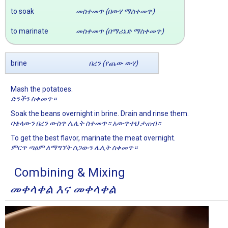
to soak
መስቀመጥ (በውሃ ማስቀመጥ)
to marinate
መስቀመጥ (በማሪኔድ ማስቀመጥ)
brine
በረን (የጨው ውሃ)
Mash the potatoes.
ድንችን ስቀመጥ።
Soak the beans overnight in brine. Drain and rinse them.
ባቄላውን በረን ውስጥ ሌሊት ስቀመጥ። አውጥተህ ታጠብ።
To get the best flavor, marinate the meat overnight.
ምርጥ ጣዕም ለማግኘት ስጋውን ሌሊት ስቀመጥ።
Combining & Mixing
መቀላቀል እና መቀላቀል