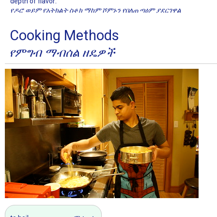
.
depth of flavor
የዶሮ ወይም የአትክልት ስቶክ ማከም ሾምኑን የበለጠ ጣዕም ያደርገዋል
Cooking Methods
የምግብ ማብሰል ዘዴዎች