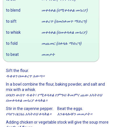
to blend
መቀላቀል (በሚቀላቀል መሳሪያ)
to sift
መቆረጥ (በመስቀመጥ ማድረግ)
to whisk
መቀላቀል (በመቀላቀል መሳሪያ)
to fold
መጨመር (በቀላሉ ማድረግ)
to beat
መመታት
Sift the flour.
ዱቄቱን በመቆረጥ አውጣ።
In a bowl combine the flour, baking powder, and salt and
mix with a whisk.
በሳህን ውስጥ ዱቄት፣ የሚቀላቀል የምግብ ቅመምና ጨው አካትተህ
በመቀላቀል መሳሪያ ቀላቅል።
Stir in the cayenne pepper.
Beat the eggs.
የካየን በርበሬ አካትተህ ቀላቅል።
እንቁላሎቹን መመታት።
Adding chicken or vegetable stock will give the soup more