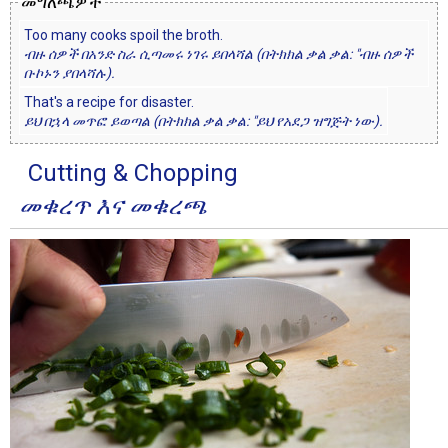
መግለጫዎች
Too many cooks spoil the broth.
ብዙ ሰዎች በአንድ ስራ ሲጣመሩ ነገሩ ይበላሻል (በትክክል ቃል ቃል: "ብዙ ሰዎች
ቡኮኑን ያበላሻሉ).
That's a recipe for disaster.
ይህ በኋላ መጥፎ ይወጣል (በትክክል ቃል ቃል: "ይህ የአደጋ ዝግጅት ነው).
Cutting & Chopping
መቁረጥ እና መቁረጫ