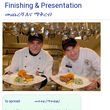
Finishing & Presentation
መጨረሻ እና ማቅረብ
to spread
መቀቀል (ማቀባበል)