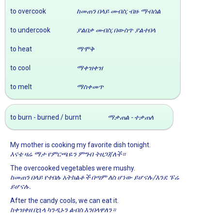
to overcook
ከመጠን በላይ መብስ; ብዙ ማብሰል
to undercook
ያልበቃ መብስ; በውስጥ ያልተበላ
to heat
ማሞቅ
to cool
ማቀዝቀዝ
to melt
ማስቀመጥ
to burn - burned / burnt
ማቃጠል - ተቃጠለ
My mother is cooking my favorite dish tonight.
እናቴ ዛሬ ማታ የምርጫዬን ምግብ ትዘጋጃለች።
The overcooked vegetables were mushy.
ከመጠን በላይ የተበሉ አትክልቶች በጣም ለስ ሆነው ይሆናሉ/እንደ ፑሬ
ይሆናሉ.
After the candy cools, we can eat it.
ከቀዝቀዘ በኋላ ካንዲኑን ልብስ እንበላዋለን።