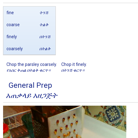
fine
ትንሽ
coarse
ትልቅ
finely
በትንሽ
coarsely
በትልቅ
Chop the parsley coarsely.
Chop it finely.
የአሰር ቅጠል በትልቅ ቁርጥ።
በትንሽ ቁርጥ።
General Prep
አጠቃላይ አዘጋጅት