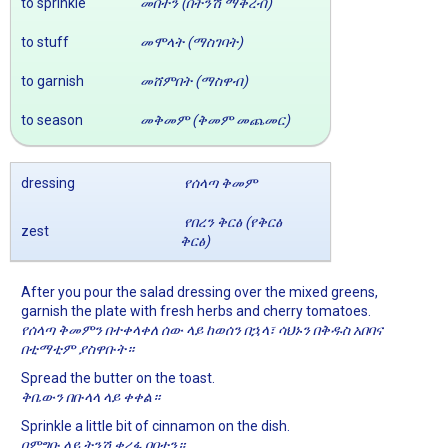
to sprinkle
መበተን (በትንሽ ማቅረብ)
to stuff
መሞላት (ማስገባት)
to garnish
መሸምበት (ማስዋብ)
to season
መቅመም (ቅመም መጨመር)
dressing
የሰላጣ ቅመም
የበረን ቅርፅ (የቅርፅ
zest
ቅርፅ)
After you pour the salad dressing over the mixed greens,
garnish the plate with fresh herbs and cherry tomatoes.
የሰላጣ ቅመምን በተቀላቀለ ሰው ላይ ከወሰን በኋላ፣ ሳህኑን በቅዱስ አበባና
በቲማቲም ያስዋቡት።
Spread the butter on the toast.
ቅቤውን በቡላላ ላይ ቀቀል።
Sprinkle a little bit of cinnamon on the dish.
በምግቡ ላይ ትንሽ ቀረፋ በበተን።