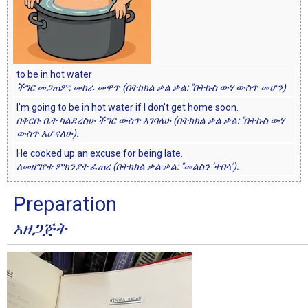
to be in hot water
ችግር መጋጠም; መከራ መዋጥ (በትክክል ቃል ቃል: "በትኩስ ውሃ ውስጥ መሆን)
I'm going to be in hot water if I don't get home soon.
በቅርቡ ቤት ካልደረስሁ ችግር ውስጥ እገባለሁ (በትክክል ቃል ቃል: "በትኩስ ውሃ
ውስጥ እሆናለሁ).
He cooked up an excuse for being late.
ለመዘግየቱ ምክንያት ፈጠረ (በትክክል ቃል ቃል: "መልስን ‘ተበላ’).
Preparation
አዘጋጅት