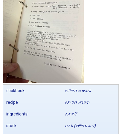
cookbook
የምግብ መጽሐፍ
recipe
የምግብ ዝግጅት
ingredients
እቃዎች
stock
ስቶክ (የምግብ ውሃ)