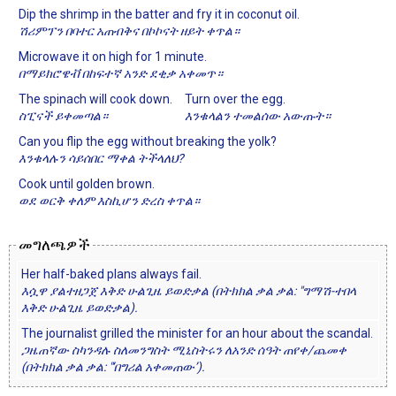
Dip the shrimp in the batter and fry it in coconut oil.
ሽሪምፕን በባተር አጠብቅና በኮኮናት ዘይት ቀጥል።
Microwave it on high for 1 minute.
በማይክሮዌቭ በከፍተኛ አንድ ደቂቃ አቀመጥ።
The spinach will cook down.
Turn over the egg.
ስፒናች ይቀመጣል።
እንቁላልን ተመልሰው አውጡት።
Can you flip the egg without breaking the yolk?
እንቁላሉን ሳይሰበር ማቀል ትችላለህ?
Cook until golden brown.
ወደ ወርቅ ቀለም እስኪሆን ድረስ ቀጥል።
መግለጫዎች
Her half-baked plans always fail.
እሷዋ ያልተዘጋጀ እቅድ ሁልጊዜ ይወድቃል (በትክክል ቃል ቃል: "ግማሽ-ተበላ
እቅድ ሁልጊዜ ይወድቃል).
The journalist grilled the minister for an hour about the scandal.
ጋዜጠኛው ስካንዳሉ ስለመንግስት ሚኒስትሩን ለአንድ ሰዓት ጠየቀ/ጨመቀ
(በትክክል ቃል ቃል: "‘በግሪል አቀመጠው’).