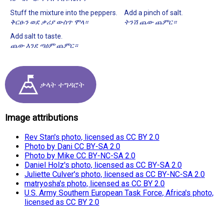
Stuff the mixture into the peppers.
Add a pinch of salt.
ቅርፁን ወደ ቃሪያ ውስጥ ሞላ።
ትንሽ ጨው ጨምር።
Add salt to taste.
ጨው እንደ ጣዕም ጨምር።
ቃላት ተግዳሮት
Image attributions
Rev Stan's photo, licensed as CC BY 2.0
Photo by Dani CC BY-SA 2.0
Photo by Mike CC BY-NC-SA 2.0
Daniel Holz's photo, licensed as CC BY-SA 2.0
Juliette Culver's photo, licensed as CC BY-NC-SA 2.0
matryosha's photo, licensed as CC BY 2.0
U.S. Army Southern European Task Force, Africa's photo,
licensed as CC BY 2.0