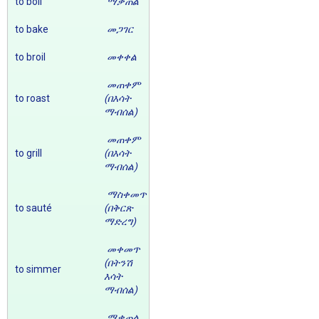
to boil
ማቃጠል
to bake
መጋገር
to broil
መቀቀል
መጠቀም
to roast
(በእሳት
ማብሰል)
መጠቀም
to grill
(በእሳት
ማብሰል)
ማስቀመጥ
to sauté
(በቅርጽ
ማድረግ)
መቀመጥ
(በትንሽ
to simmer
እሳት
ማብሰል)
ማቃጠል