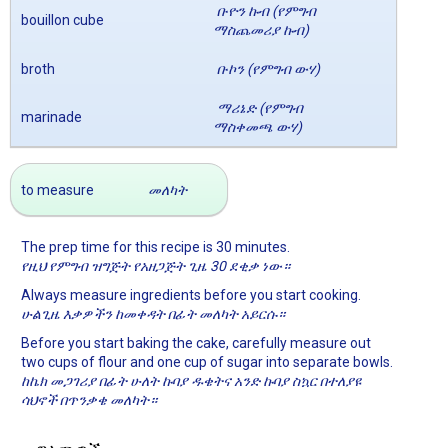
ቡዮን ኩብ (የምግብ
bouillon cube
ማስጨመሪያ ኩብ)
broth
ቡኮን (የምግብ ውሃ)
ማሪኔድ (የምግብ
marinade
ማስቀመጫ ውሃ)
to measure
መለካት
The prep time for this recipe is 30 minutes.
የዚህ የምግብ ዝግጅት የአዘጋጅት ጊዜ 30 ደቂቃ ነው።
Always measure ingredients before you start cooking.
ሁልጊዜ እቃዎችን ከመቀዳት በፊት መለካት አይርሱ።
Before you start baking the cake, carefully measure out
two cups of flour and one cup of sugar into separate bowls.
ከኬክ መጋገሪያ በፊት ሁለት ኩባያ ዱቄትና አንድ ኩባያ ስኳር በተለያዩ
ሳህኖች በጥንቃቄ መለካት።