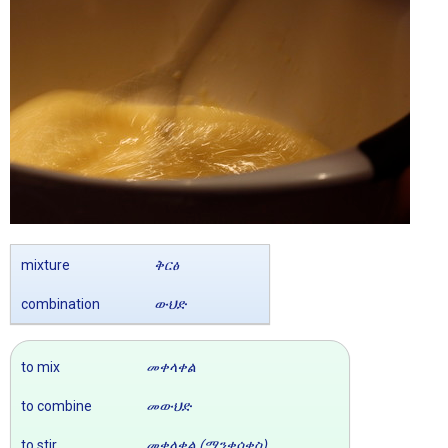
mixture
ቅርፅ
combination
ውህድ
to mix
መቀላቀል
to combine
መውህድ
to stir
መቀላቀል (ማንቀሳቀስ)