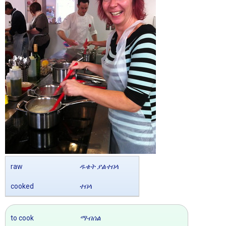
raw
ዱቄት ያልተበላ
cooked
ተበላ
to cook
ማብሰል