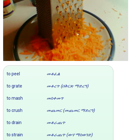
to peel
መቆፈል
to grate
መቆረጥ (በቅርጽ ማድረግ)
to mash
መስቀመጥ
to crush
መጨመር (መጨመር ማድረግ)
to drain
መቆራጨጥ
to strain
መቆራጨጥ (ውሃ ማስወገድ)