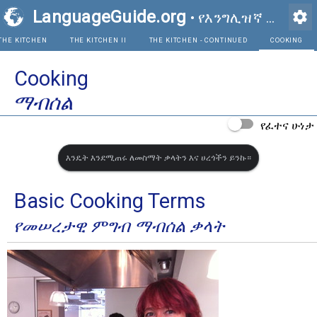
LanguageGuide.org
settings
•
የእንግሊዝኛ ምስላዊ መዝገበ ቃላት
THE KITCHEN
THE KITCHEN II
THE KITCHEN - 
Cooking
ማብሰል
የፈተና ሁነታ
እንዴት እንደሚጠሩ ለመስማት ቃላትን እና ሀረጎችን ይንኩ።
Basic Cooking Terms
የመሠረታዊ ምግብ ማብሰል ቃላት