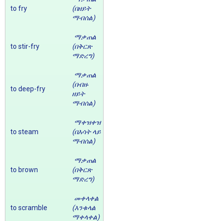
to fry
(በዘይት
ማብሰል)
ማቃጠል
to stir-fry
(በቅርጽ
ማድረግ)
ማቃጠል
(በብዙ
to deep-fry
ዘይት
ማብሰል)
ማቀዝቀዝ
to steam
(በእሳት ላይ
ማብሰል)
ማቃጠል
to brown
(በቅርጽ
ማድረግ)
መቀላቀል
to scramble
(እንቁላል
ማቀላቀል)