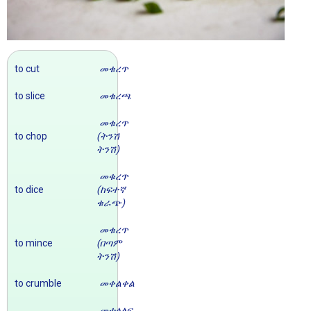
to cut
መቁረጥ
to slice
መቁረጫ
መቁረጥ
to chop
(ትንሽ
ትንሽ)
መቁረጥ
to dice
(ከፍተኛ
ቁራጭ)
መቁረጥ
to mince
(በጣም
ትንሽ)
to crumble
መቀልቀል
መተላለፍ