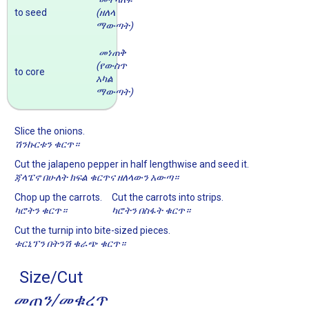
to seed
(ዘለላ
ማውጣት)
መነጠቅ
(የውስጥ
to core
አካል
ማውጣት)
Slice the onions.
ሽንኩርቱን ቁርጥ።
Cut the jalapeno pepper in half lengthwise and seed it.
ጃላፔኖ በሁለት ክፍል ቁርጥና ዘለላውን አውጣ።
Chop up the carrots.
Cut the carrots into strips.
ካሮትን ቁርጥ።
ካሮትን በስፋት ቁርጥ።
Cut the turnip into bite-sized pieces.
ቱርኒፕን በትንሽ ቁራጭ ቁርጥ።
Size/Cut
መጠን/መቁረጥ