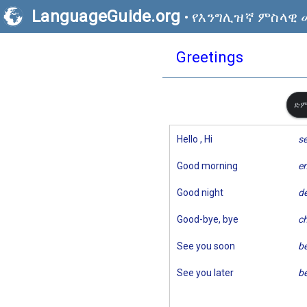
LanguageGuide.org
•
የእንግሊዝኛ ምስላዊ 
Greetings
ድም
Hello , Hi
s
Good morning
en
Good night
de
Good-bye, bye
c
See you soon
be
See you later
b