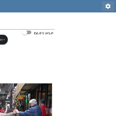
settings
የፈተና ሁነታ
ብቡ።