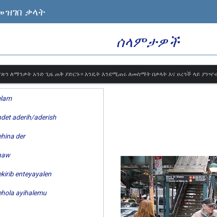
መዝገበ ቃላት
ሰላምታዎች
ጽን ለማንቃት አንድ ጊዜ ጠቅ ያድርጉ። እንዴት እንደሚጠሩ ለመስማት በቃላት እና ሀረጎች ላይ ያንዣ
elam
det aderih/aderish
hina der
haw
kirib enteyayalen
ehola ayihalemu