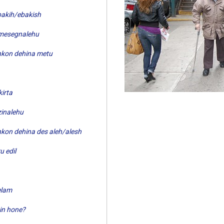
bakih/ebakish
mesegnalehu
nkon dehina metu
kirta
zinalehu
nkon dehina des aleh/alesh
ru edil
elam
in hone?