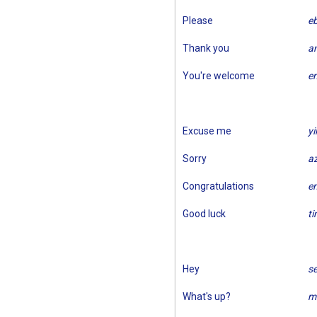
Please
e
Thank you
a
You're welcome
e
Excuse me
yi
Sorry
a
Congratulations
e
Good luck
ti
Hey
s
What's up?
m