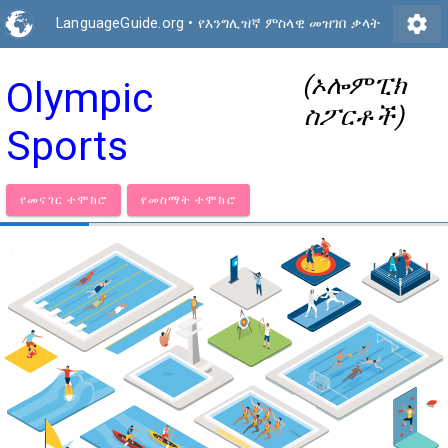
settings
LanguageGuide.org
•
የእንግሊዝኛ ምስላዊ መዝገበ ቃላት
(ኦሎምፒክ
Olympic
ስፖርቶች)
Sports
የመናገር ተሞክሮ
የመስማት ተሞክሮ