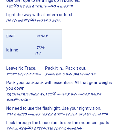
Use the rope to tie things up in bundles.
ነገሮችን በጥቅል ለማሰር ገመዱን ተጠቀም።
Light the way with a lantern or torch.
በፋኖስ ወይም በችቦ መንገዱን አብራ።
gear
መሳሪያ
ሽንት
latrine
ቤት
Leave No Trace.
Pack it in... Pack it out.
ምንም ፍለጋ አትተው።
ያመጣኸውን ሁሉ ይዘህ ተመለስ።
Pack your backpack with essentials. All that gear weighs
you down.
የጀርባ ቦርሳህን በአስፈላጊ ነገሮች ሙላ። ያ ሁሉ መሳሪያ ክብደት
ይጨምርብሃል።
No need to use the flashlight. Use your night vision.
የባትሪ ብርሃን መጠቀም አያስፈልግም። የሌሊት ዕይታህን ተጠቀም።
Look through the binoculars to see the mountain goats.
የተራራ ፍየሎችን ለማየት በባይኖክዮላር ተመልከት።