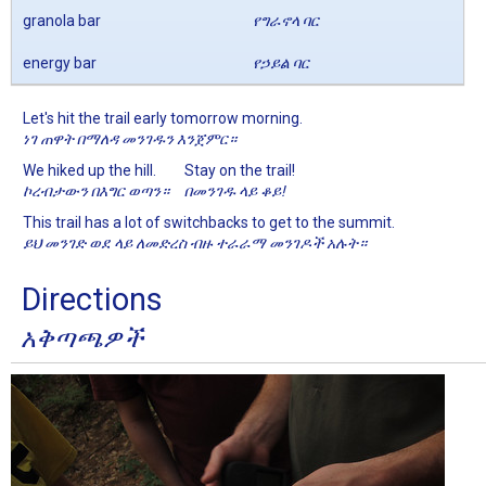
granola bar
የግራኖላ ባር
energy bar
የኃይል ባር
Let's hit the trail early tomorrow morning.
ነገ ጠዋት በማለዳ መንገዱን እንጀምር።
We hiked up the hill.
Stay on the trail!
ኮረብታውን በእግር ወጣን።
በመንገዱ ላይ ቆይ!
This trail has a lot of switchbacks to get to the summit.
ይህ መንገድ ወደ ላይ ለመድረስ ብዙ ተራራማ መንገዶች አሉት።
Directions
አቅጣጫዎች