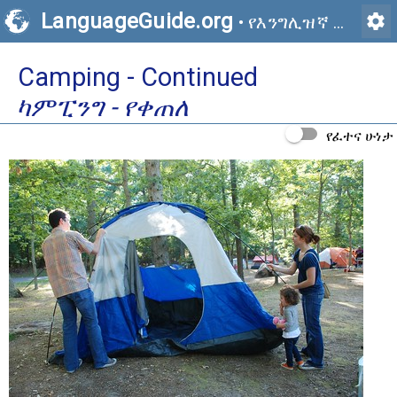
LanguageGuide.org
settings
•
የእንግሊዝኛ ምስላዊ መዝገበ ቃላት
Camping - Continued
ካምፒንግ - የቀጠለ
የፈተና ሁነታ