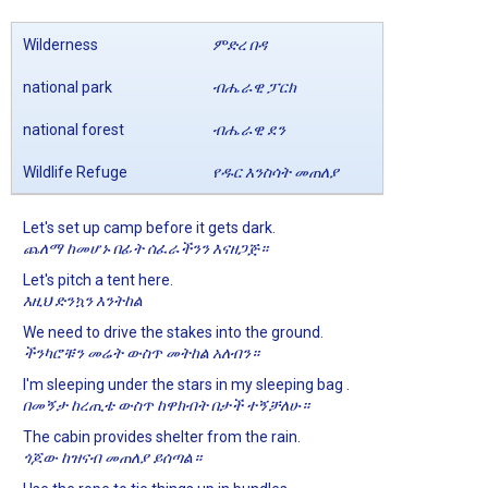
Wilderness
ምድረ በዳ
national park
ብሔራዊ ፓርክ
national forest
ብሔራዊ ደን
Wildlife Refuge
የዱር እንስሳት መጠለያ
Let's set up camp before it gets dark.
ጨለማ ከመሆኑ በፊት ሰፈራችንን እናዘጋጅ።
Let's pitch a tent here.
እዚህ ድንኳን እንትከል
We need to drive the stakes into the ground.
ችንካሮቹን መሬት ውስጥ መትከል አለብን።
I'm sleeping under the stars in my sleeping bag .
በመኝታ ከረጢቴ ውስጥ ከዋክብት በታች ተኝቻለሁ።
The cabin provides shelter from the rain.
ጎጆው ከዝናብ መጠለያ ይሰጣል።