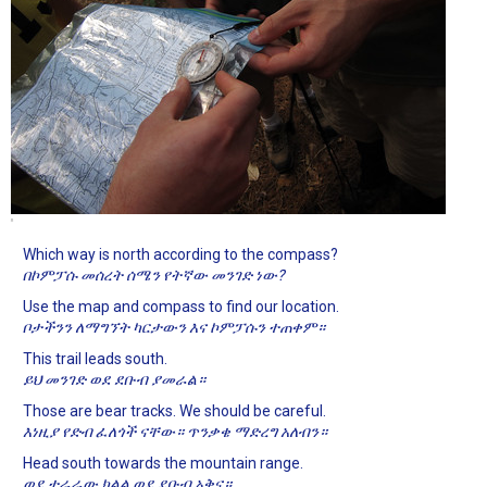
Which way is north according to the compass?
በኮምፓሱ መሰረት ሰሜን የትኛው መንገድ ነው?
Use the map and compass to find our location.
ቦታችንን ለማግኘት ካርታውን እና ኮምፓሱን ተጠቀም።
This trail leads south.
ይህ መንገድ ወደ ደቡብ ያመራል።
Those are bear tracks. We should be careful.
እነዚያ የድብ ፈለጎች ናቸው። ጥንቃቄ ማድረግ አለብን።
Head south towards the mountain range.
ወደ ተራራው ክልል ወደ ደቡብ አቅና።