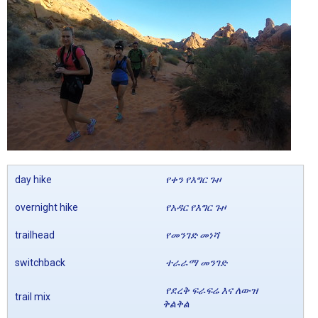
day hike
የቀን የእግር ጉዞ
overnight hike
የአዳር የእግር ጉዞ
trailhead
የመንገድ መነሻ
switchback
ተራራማ መንገድ
የደረቅ ፍራፍሬ እና ለውዝ
trail mix
ቅልቅል