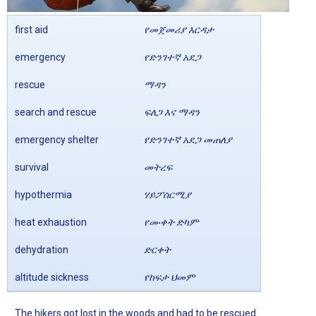
first aid
የመጀመሪያ እርዳታ
emergency
የድንገተኛ አደጋ
rescue
ማዳን
search and rescue
ፍለጋ እና ማዳን
emergency shelter
የድንገተኛ አደጋ መጠለያ
survival
መትረፍ
hypothermia
ሃይፖሰርሚያ
heat exhaustion
የሙቀት ድካም
dehydration
ድርቀት
altitude sickness
የከፍታ ህመም
The hikers got lost in the woods and had to be rescued.