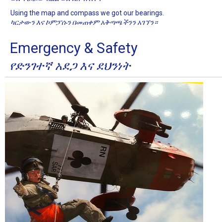
Using the map and compass we got our bearings.
ካርታውን እና ኮምፓሱን በመጠቀም አቅጣጫችንን አገኘን።
Emergency & Safety
የድንገተኛ አደጋ እና ደህንነት