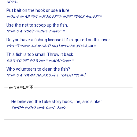
አስገባ።
Put bait on the hook or use a lure.
መንጠቆው ላይ ማጥመጃ አስቀምጥ ወይም ማባበያ ተጠቀም።
Use the net to scoop up the fish.
ዓሣውን ለማንሳት መረቡን ተጠቀም።
Do you have a fishing license? It's required on this river.
የዓሣ ማጥመድ ፈቃድ አለህ? በዚህ ወንዝ ላይ ያስፈልጋል።
This fish is too small. Throw it back.
ይህ ዓሣ በጣም ትንሽ ነው። መልሰህ ጣለው።
Who volunteers to clean the fish?
ዓሣውን ለማጽዳት በፈቃደኝነት የሚቀርብ ማነው?
መግለጫዎች
He believed the fake story hook, line, and sinker.
የውሸት ታሪኩን ሙሉ በሙሉ አመነ።