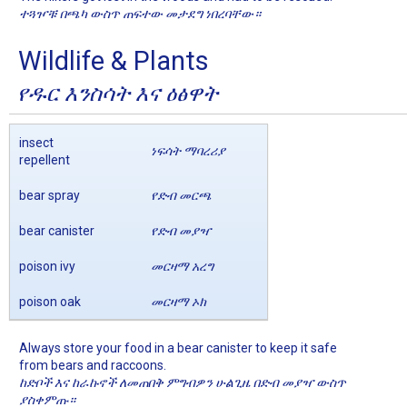
ተጓዦቹ በጫካ ውስጥ ጠፍተው መታደግ ነበረባቸው።
Wildlife & Plants
የዱር እንስሳት እና ዕፅዋት
insect
ነፍሳት ማባረሪያ
repellent
bear spray
የድብ መርጫ
bear canister
የድብ መያዣ
poison ivy
መርዛማ አረግ
poison oak
መርዛማ ኦክ
Always store your food in a bear canister to keep it safe
from bears and raccoons.
ከድቦች እና ከራኩኖች ለመጠበቅ ምግብዎን ሁልጊዜ በድብ መያዣ ውስጥ
ያስቀምጡ።