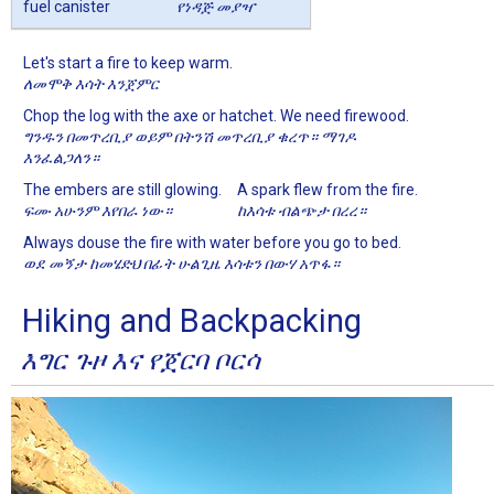
fuel canister
የነዳጅ መያዣ
Let's start a fire to keep warm.
ለመሞቅ እሳት እንጀምር
Chop the log with the axe or hatchet. We need firewood.
ግንዱን በመጥረቢያ ወይም በትንሽ መጥረቢያ ቁረጥ። ማገዶ
እንፈልጋለን።
The embers are still glowing.
A spark flew from the fire.
ፍሙ አሁንም እየበራ ነው።
ከእሳቱ ብልጭታ በረረ።
Always douse the fire with water before you go to bed.
ወደ መኝታ ከመሄድህ በፊት ሁልጊዜ እሳቱን በውሃ አጥፋ።
Hiking and Backpacking
እግር ጉዞ እና የጀርባ ቦርሳ