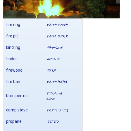
fire ring
የእሳት ቀለበት
fire pit
የእሳት ጉድጓድ
kindling
ማቀጣጠያ
tinder
መጫሪያ
firewood
ማገዶ
fire ban
የእሳት ክልከላ
የማቃጠል
burn permit
ፈቃድ
camp stove
የካምፕ ምድጃ
propane
ፕሮፔን