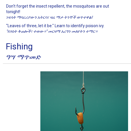
Don't forget the insect repellent, the mosquitoes are out
tonight!
ነፍሳት ማባረሪያውን አትርሳ፣ ዛሬ ማታ ትንኞች ወጥተዋል!
"Leaves of three, let it be." Learn to identify poison ivy.
"የሶስት ቅጠሎች፣ ተወው።" መርዛማ አረግን መለየትን ተማር።
Fishing
ዓሣ ማጥመድ