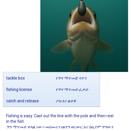
tackle box
የዓሣ ማጥመጃ ሳጥን
fishing license
የዓሣ ማጥመድ ፈቃድ
catch and release
ያዝ እና ልቀቅ
Fishing is easy. Cast out the line with the pole and then reel
in the fish.
ዓሣ ማጥመድ ቀላል ነው። መስመሩን በዘንግ ወርውር እና ከዚያም ዓሣውን