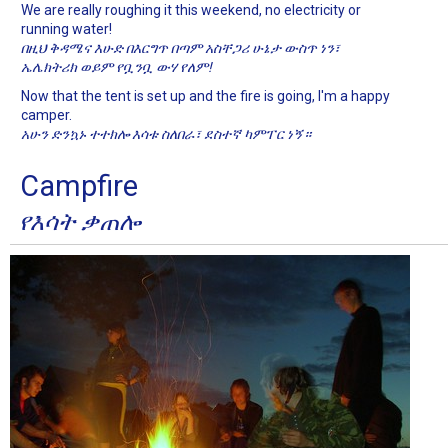
We are really roughing it this weekend, no electricity or
running water!
በዚህ ቅዳሜና እሁድ በእርግጥ በጣም አስቸጋሪ ሁኔታ ውስጥ ነን፣
ኤሌክትሪክ ወይም የቧንቧ ውሃ የለም!
Now that the tent is set up and the fire is going, I'm a happy
camper.
አሁን ድንኳኑ ተተክሎ እሳቱ ስለበራ፣ ደስተኛ ካምፐር ነኝ።
Campfire
የእሳት ቃጠሎ