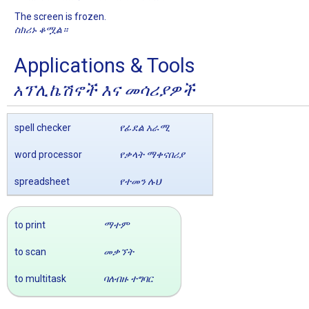
The screen is frozen.
ስክሪኑ ቆሟል።
Applications & Tools
አፕሊኬሽኖች እና መሳሪያዎች
spell checker
የፊደል አራሚ
word processor
የቃላት ማቀናበሪያ
spreadsheet
የተመን ሉህ
to print
ማተም
to scan
መቃኘት
to multitask
ባለብዙ ተግባር