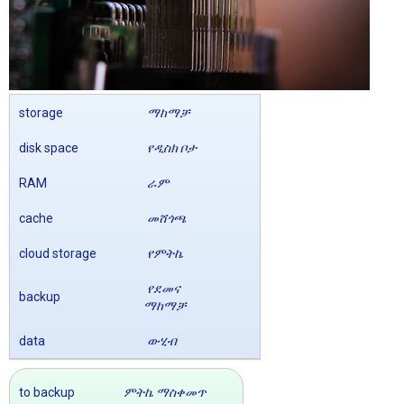
storage
ማከማቻ
disk space
የዲስክ ቦታ
RAM
ራም
cache
መሸጎጫ
cloud storage
የምትኬ
የደመና
backup
ማከማቻ
data
ውሂብ
to backup
ምትኬ ማስቀመጥ