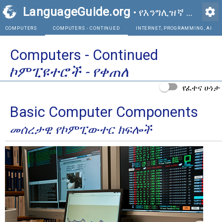
LanguageGuide.org
settings
•
የእንግሊዝኛ ምስላዊ መዝገበ ቃላት
COMPUTERS
COMPUTERS - CONTINUED
INTE
Computers - Continued
ኮምፒዩተሮች - የቀጠለ
የፈተና ሁነታ
Basic Computer Components
መሰረታዊ የኮምፒውተር ክፍሎች