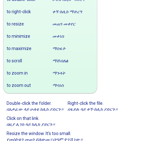
to right-click
ቀኝ-ክሊክ ማድረግ
to resize
መጠን መቀየር
to minimize
መቀነስ
to maximize
ማስፋት
to scroll
ማሸብለል
to zoom in
ማጉላት
to zoom out
ማሳነስ
Double-click the folder.
Right-click the file.
በአቃፊው ላይ ሁለቴ ክሊክ ያድርጉ።
በፋይሉ ላይ ቀኝ-ክሊክ ያድርጉ።
Click on that link.
በዚያ ሊንክ ላይ ክሊክ ያድርጉ።
Resize the window. It's too small.
የመስኮቱን መጠን ይለውጡ። በጣም ትንሽ ነው።