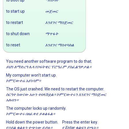
to boot up
ማስነሳት
to start up
መጀመር
to restart
እንደገና ማስጀመር
to shut down
ማጥፋት
to reset
እንደገና ማስተካከል
You need another software program to do that.
ይህን ለማድረግ ሌላ የሶፍትዌር ፕሮግራም ያስፈልግዎታል።
My computer won't start up.
ኮምፒውተሬ አይነሳም።
The OS just crashed. We need to restart the computer.
ስርዓተ ክወናው አሁን ተበላሽቷል። ኮምፒውተሩን እንደገና ማስጀመር
አለብን።
The computer locks up randomly.
ኮምፒውተሩ በዘፈቀደ ይቆልፋል።
Hold down the power button.
Press the enter key.
የኃይል ቁልፉን ተጭነው ይያዙ።
የ Enter ቁልፍን ይጫኑ።