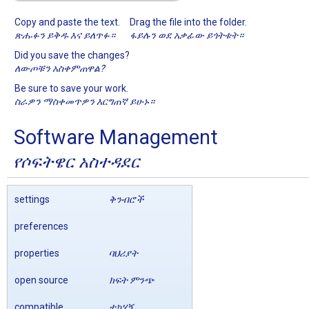
Copy and paste the text.
Drag the file into the folder.
ጽሑፉን ይቅዱ እና ይለጥፉ።
ፋይሉን ወደ አቃፊው ይጎትቱት።
Did you save the changes?
ለውጦቹን አስቀምጠዋል?
Be sure to save your work.
ስራዎን ማስቀመጥዎን እርግጠኛ ይሁኑ።
Software Management
የሶፍትዌር አስተዳደር
settings
ቅንብሮች
preferences
properties
ባህሪያት
open source
ክፍት ምንጭ
compatible
ተኳሃኝ