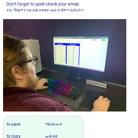
Don't forget to spell-check your email.
የኢሜልዎን የፊደል አጻጻፍ መፈተሽዎን አይርሱ።
to save
ማስቀመጥ
to copy
መቅዳት