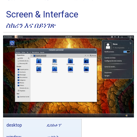
Screen & Interface
ስክሪን እና በይነገጽ
desktop
ዴስክቶፕ
window
መስኮት