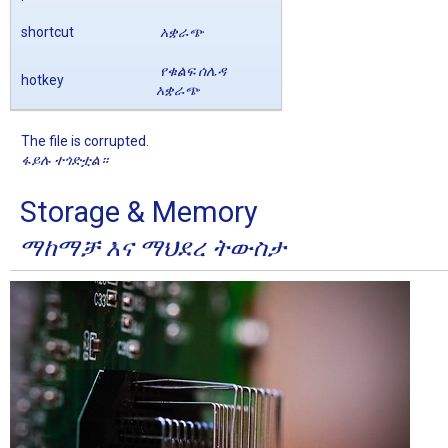
shortcut
አቋራጭ
የቁልፍ ሰሌዳ
hotkey
አቋራጭ
The file is corrupted.
ፋይሉ ተጎድቷል።
Storage & Memory
ማከማቻ እና ማህደረ ትውስታ