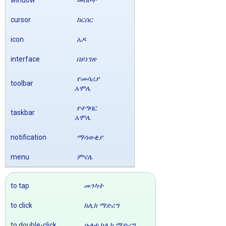
cursor
ከርሰር
icon
አዶ
interface
በይነገጽ
የመሳሪያ
toolbar
አሞሌ
የተግባር
taskbar
አሞሌ
notification
ማሳወቂያ
menu
ምናሌ
to tap
መንካት
to click
ክሊክ ማድረግ
to double-click
ሁለቴ ክሊክ ማድረግ