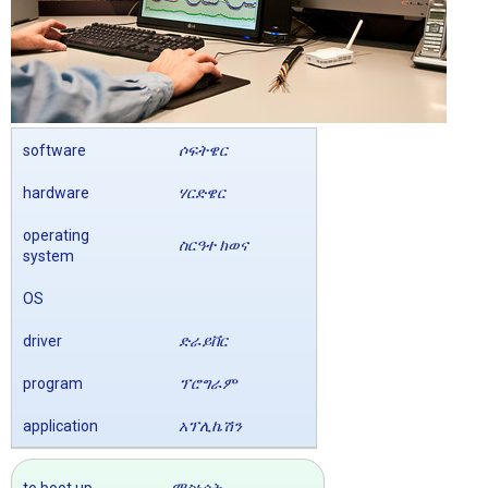
software
ሶፍትዌር
hardware
ሃርድዌር
operating
ስርዓተ ክወና
system
OS
driver
ድራይቨር
program
ፕሮግራም
application
አፕሊኬሽን