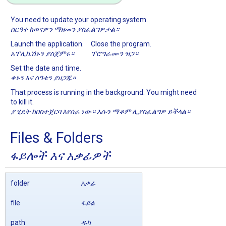
You need to update your operating system.
ስርዓተ ክወናዎን ማዘመን ያስፈልግዎታል።
Launch the application.
Close the program.
አፕሊኬሽኑን ያስጀምሩ።
ፕሮግራሙን ዝጋ።
Set the date and time.
ቀኑን እና ሰዓቱን ያዘጋጁ።
That process is running in the background. You might need
to kill it.
ያ ሂደት ከበስተጀርባ እየሰራ ነው። እሱን ማቆም ሊያስፈልግዎ ይችላል።
Files & Folders
ፋይሎች እና አቃፊዎች
folder
አቃፊ
file
ፋይል
path
ዱካ