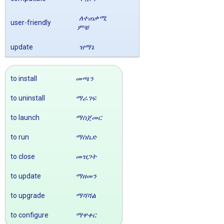
ለተጠቃሚ
user-friendly
ምቹ
update
ዝማኔ
to install
መጫን
to uninstall
ማራገፍ
to launch
ማስጀመር
to run
ማስኬድ
to close
መዝጋት
to update
ማዘመን
to upgrade
ማሻሻል
to configure
ማዋቀር