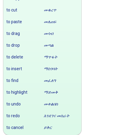
to cut
መቁረጥ
to paste
መለጠፍ
to drag
መሳብ
to drop
መጣል
to delete
ማጥፋት
to insert
ማስገባት
to find
መፈለግ
to highlight
ማድመቅ
to undo
መቀልበስ
to redo
እንደገና መስራት
to cancel
ይቅር