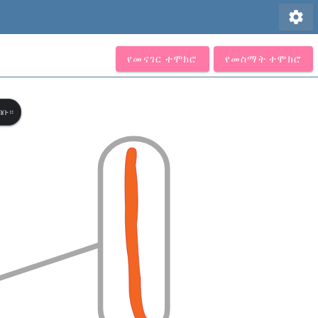
settings
የመናገር ተሞክሮ
የመስማት ተሞክሮ
ብቡ።