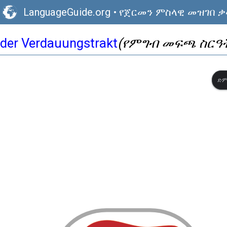
LanguageGuide.org
•
የጀርመን ምስላዊ መዝገበ ቃ
der Verdauungstrakt
(የምግብ መፍጫ ስርዓ
ድም