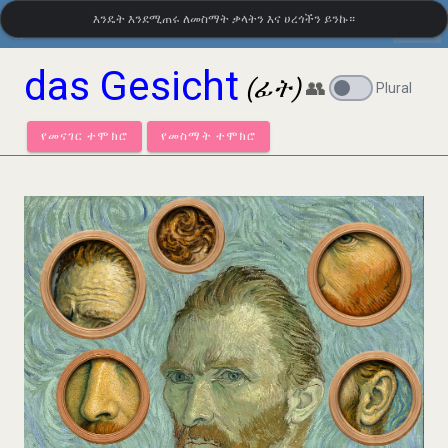
እንዴት እንደሚጠሩ ለመስማት ቃላትን እና ሀረጎችን ይንኩ።
settings
LanguageGuide.org
•
የጀርመን ምስላዊ መዝገበ ቃላት
das Gesicht
(ፊት)
👥
Plural
የመናገር ተሞክሮ
የመስማት ተሞክሮ