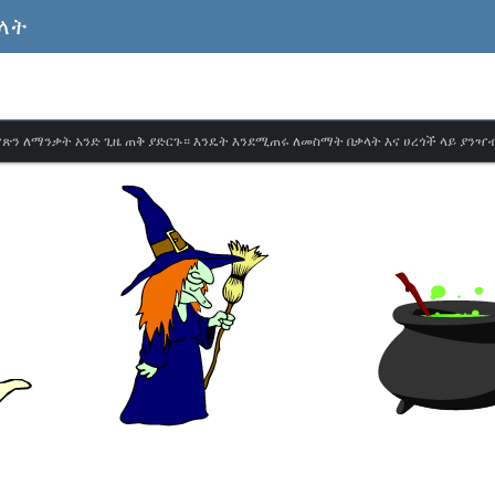
ላት
ጽን ለማንቃት አንድ ጊዜ ጠቅ ያድርጉ። እንዴት እንደሚጠሩ ለመስማት በቃላት እና ሀረጎች ላይ ያንዣ