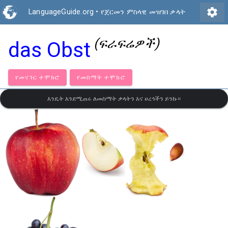
settings
LanguageGuide.org
•
የጀርመን ምስላዊ መዝገበ ቃላት
(ፍራፍሬዎች)
das Obst
የመናገር ተሞክሮ
የመስማት ተሞክሮ
እንዴት እንደሚጠሩ ለመስማት ቃላትን እና ሀረጎችን ይንኩ።