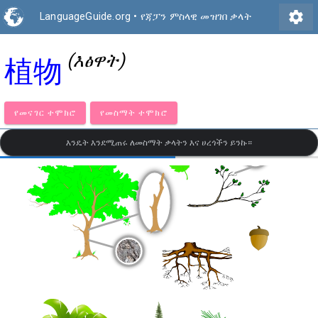
settings
LanguageGuide.org
•
የጃፓን ምስላዊ መዝገበ ቃላት
(እፅዋት)
植物
የመናገር ተሞክሮ
የመስማት ተሞክሮ
እንዴት እንደሚጠሩ ለመስማት ቃላትን እና ሀረጎችን ይንኩ።