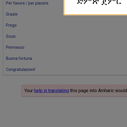
ድምጽ ጀምር
Per favore / per piacere
Grazie
Prego
Scusi
Permesso
Buona fortuna
Congratulazioni!
Your
help in translating
this page into Amharic would