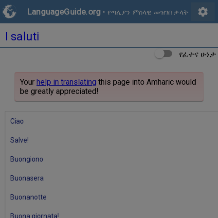
settings
LanguageGuide.org
•
የጣሊያን ምስላዊ መዝገበ ቃላት
I saluti
የፈተና ሁነታ
Your
help in translating
this page into Amharic would
be greatly appreciated!
Ciao
Salve!
Buongiono
Buonasera
Buonanotte
Buona giornata!