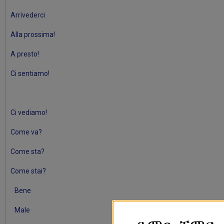
Arrivederci
Alla prossima!
A presto!
Ci sentiamo!
Ci vediamo!
Come va?
Come sta?
Come stai?
Bene
Male