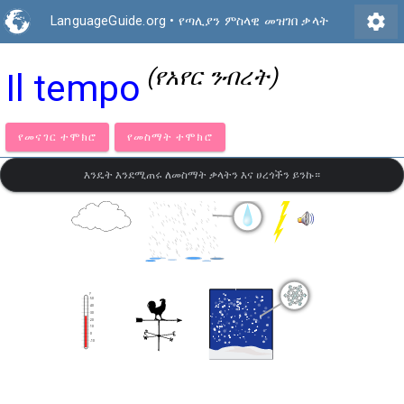
settings
LanguageGuide.org
•
የጣሊያን ምስላዊ መዝገበ ቃላት
(የአየር ንብረት)
Il tempo
የመናገር ተሞክሮ
የመስማት ተሞክሮ
እንዴት እንደሚጠሩ ለመስማት ቃላትን እና ሀረጎችን ይንኩ።