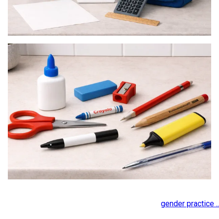
gender practice ..