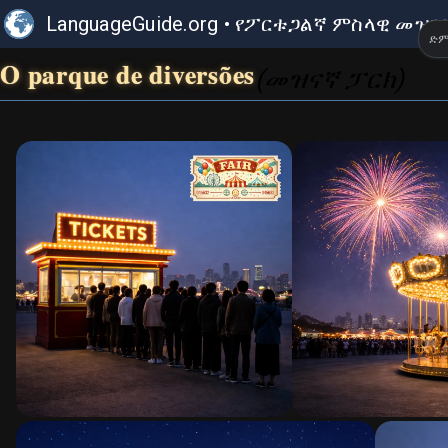
LanguageGuide.org
•
የፖርቱጋልኛ ምስላዊ መዝገ
ድም
O parque de diversões
(መዝናኛ ፓርክ)