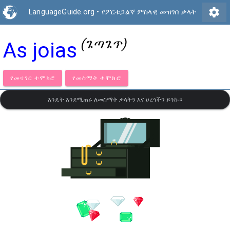
settings
LanguageGuide.org
•
የፖርቱጋልኛ ምስላዊ መዝገበ ቃላት
(ጌጣጌጥ)
As joias
የመናገር ተሞክሮ
የመስማት ተሞክሮ
እንዴት እንደሚጠሩ ለመስማት ቃላትን እና ሀረጎችን ይንኩ።