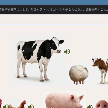
て音声を有効にします。単語やフレーズにカーソルを合わせると、発音を聞くこと
volume_up
volume_up
volume_up
volume_up