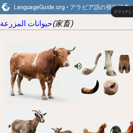
LanguageGuide.org
•
アラビア語の視覚語彙
クリックし
(家畜)
حيوانات المزرعة
volume_up