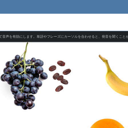
て音声を有効にします。単語やフレーズにカーソルを合わせると、発音を聞くこと