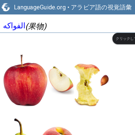
LanguageGuide.org
•
アラビア語の視覚語彙
الفواكه
(果物)
クリックし